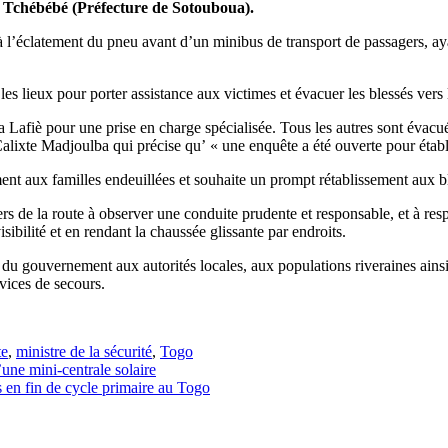
de Tchébébé (Préfecture de Sotouboua).
 à l’éclatement du pneu avant d’un minibus de transport de passagers, ay
es lieux pour porter assistance aux victimes et évacuer les blessés vers l
a Lafiè pour une prise en charge spécialisée. Tous les autres sont évacu
lixte Madjoulba qui précise qu’ « une enquête a été ouverte pour établi
nt aux familles endeuillées et souhaite un prompt rétablissement aux b
ers de la route à observer une conduite prudente et responsable, et à res
isibilité et en rendant la chaussée glissante par endroits.
du gouvernement aux autorités locales, aux populations riveraines ainsi 
rvices de secours.
te
,
ministre de la sécurité
,
Togo
une mini-centrale solaire
en fin de cycle primaire au Togo