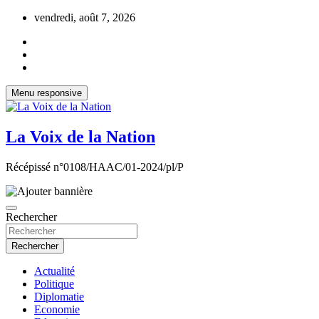
Aller
vendredi, août 7, 2026
au
contenu
Menu responsive
La Voix de la Nation
Récépissé n°0108/HAAC/01-2024/pl/P
Rechercher
Rechercher
Actualité
Politique
Diplomatie
Economie