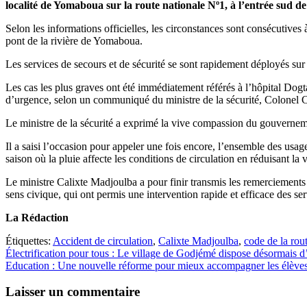
localité de Yomaboua sur la route nationale Nº1, à l’entrée sud 
Selon les informations officielles, les circonstances sont consécutives
pont de la rivière de Yomaboua.
Les services de secours et de sécurité se sont rapidement déployés sur l
Les cas les plus graves ont été immédiatement référés à l’hôpital Dogt
d’urgence, selon un communiqué du ministre de la sécurité, Colonel Ca
Le ministre de la sécurité a exprimé la vive compassion du gouverneme
Il a saisi l’occasion pour appeler une fois encore, l’ensemble des usag
saison où la pluie affecte les conditions de circulation en réduisant la v
Le ministre Calixte Madjoulba a pour finir transmis les remerciements 
sens civique, qui ont permis une intervention rapide et efficace des se
La Rédaction
Étiquettes:
Accident de circulation
,
Calixte Madjoulba
,
code de la rou
Navigation
Électrification pour tous : Le village de Godjémé dispose désormais d’
Education : Une nouvelle réforme pour mieux accompagner les élèves 
de
l’article
Laisser un commentaire