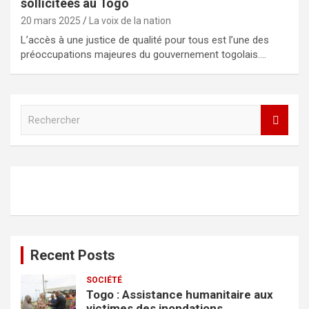
sollicitées au Togo
20 mars 2025
La voix de la nation
L’accès à une justice de qualité pour tous est l’une des
préoccupations majeures du gouvernement togolais.…
R
e
c
h
e
r
c
h
e
r
Recent Posts
SOCIÉTÉ
Togo : Assistance humanitaire aux
victimes des inondations