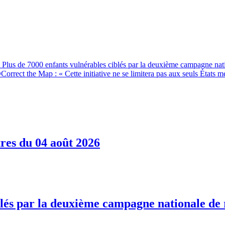
 Plus de 7000 enfants vulnérables ciblés par la deuxième campagne nati
D
Correct the Map : « Cette initiative ne se limitera pas aux seuls État
res du 04 août 2026
blés par la deuxième campagne nationale de