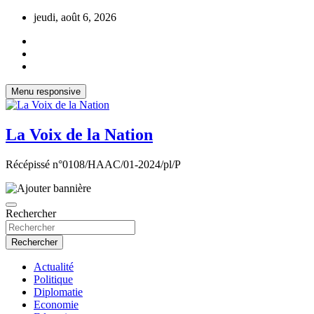
Aller
jeudi, août 6, 2026
au
contenu
Menu responsive
La Voix de la Nation
Récépissé n°0108/HAAC/01-2024/pl/P
Rechercher
Rechercher
Actualité
Politique
Diplomatie
Economie