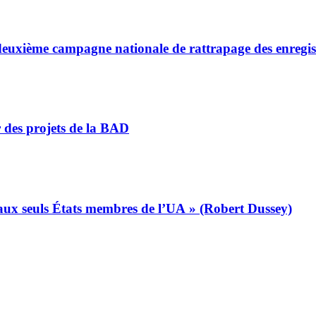
a deuxième campagne nationale de rattrapage des enregi
r des projets de la BAD
s aux seuls États membres de l’UA » (Robert Dussey)