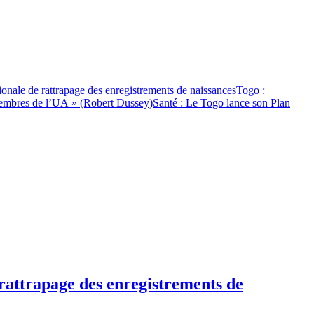
onale de rattrapage des enregistrements de naissances
Togo :
s membres de l’UA » (Robert Dussey)
Santé : Le Togo lance son Plan
 rattrapage des enregistrements de