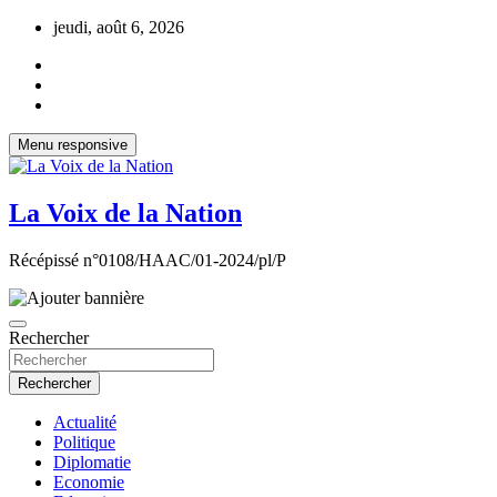
Aller
jeudi, août 6, 2026
au
contenu
Menu responsive
La Voix de la Nation
Récépissé n°0108/HAAC/01-2024/pl/P
Rechercher
Rechercher
Actualité
Politique
Diplomatie
Economie