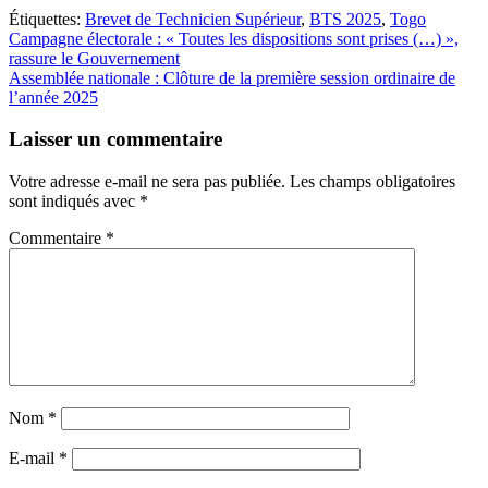
Étiquettes:
Brevet de Technicien Supérieur
,
BTS 2025
,
Togo
Navigation
Campagne électorale : « Toutes les dispositions sont prises (…) »,
rassure le Gouvernement
de
Assemblée nationale : Clôture de la première session ordinaire de
l’article
l’année 2025
Laisser un commentaire
Votre adresse e-mail ne sera pas publiée.
Les champs obligatoires
sont indiqués avec
*
Commentaire
*
Nom
*
E-mail
*