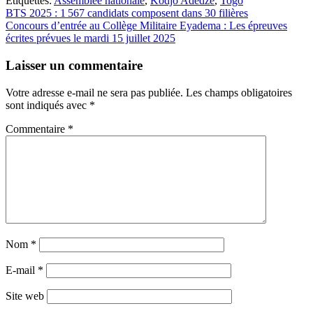
Étiquettes:
Assemblée nationale
,
Kodjo Adedzé
,
Togo
Navigation
BTS 2025 : 1 567 candidats composent dans 30 filières
Concours d’entrée au Collège Militaire Eyadema : Les épreuves
de
écrites prévues le mardi 15 juillet 2025
l’article
Laisser un commentaire
Votre adresse e-mail ne sera pas publiée.
Les champs obligatoires
sont indiqués avec
*
Commentaire
*
Nom
*
E-mail
*
Site web