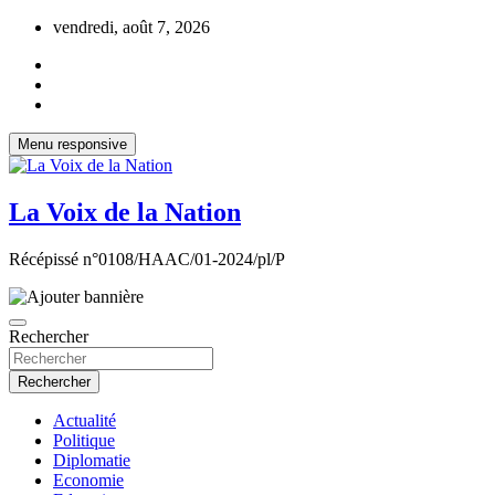
Aller
vendredi, août 7, 2026
au
contenu
Menu responsive
La Voix de la Nation
Récépissé n°0108/HAAC/01-2024/pl/P
Rechercher
Rechercher
Actualité
Politique
Diplomatie
Economie