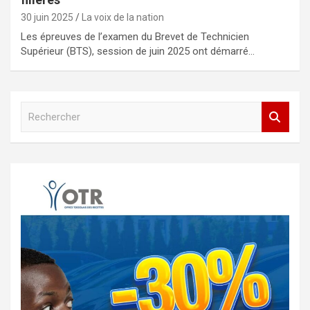
30 juin 2025
La voix de la nation
Les épreuves de l’examen du Brevet de Technicien
Supérieur (BTS), session de juin 2025 ont démarré…
R
e
c
h
e
r
c
h
e
r