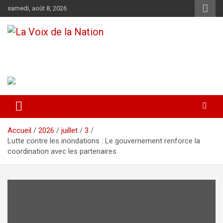
Aller
samedi, août 8, 2026
au
contenu
La Voix de la Nation
Récépissé n°0108/HAAC/01-2024/pl/P
Accueil
2026
juillet
3
Lutte contre les inondations : Le gouvernement renforce la
coordination avec les partenaires