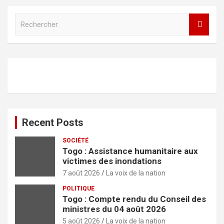
R
e
c
h
e
r
c
h
e
r
Recent Posts
SOCIÉTÉ
Togo : Assistance humanitaire aux
victimes des inondations
7 août 2026
La voix de la nation
POLITIQUE
Togo : Compte rendu du Conseil des
ministres du 04 août 2026
5 août 2026
La voix de la nation