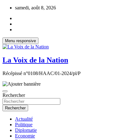
Aller
samedi, août 8, 2026
au
contenu
Menu responsive
La Voix de la Nation
Récépissé n°0108/HAAC/01-2024/pl/P
Rechercher
Rechercher
Actualité
Politique
Diplomatie
Economie