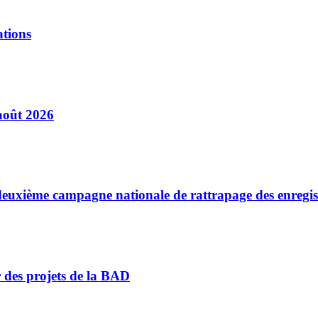
ations
août 2026
a deuxième campagne nationale de rattrapage des enregi
r des projets de la BAD