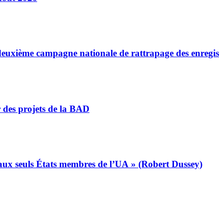
a deuxième campagne nationale de rattrapage des enregi
r des projets de la BAD
s aux seuls États membres de l’UA » (Robert Dussey)