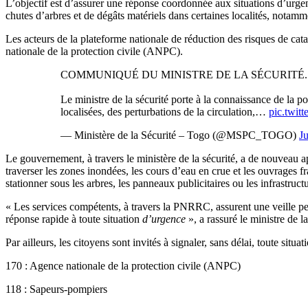
L’objectif est d’assurer une réponse coordonnée aux situations d’urgence
chutes d’arbres et de dégâts matériels dans certaines localités, no
Les acteurs de la plateforme nationale de réduction des risques de c
nationale de la protection civile (ANPC).
COMMUNIQUÉ DU MINISTRE DE LA SÉCURITÉ.
Le ministre de la sécurité porte à la connaissance de la p
localisées, des perturbations de la circulation,…
pic.twi
— Ministère de la Sécurité – Togo (@MSPC_TOGO)
J
Le gouvernement, à travers le ministère de la sécurité, a de nouveau a
traverser les zones inondées, les cours d’eau en crue et les ouvrages fr
stationner sous les arbres, les panneaux publicitaires ou les infrastruct
« Les services compétents, à travers la PNRRC, assurent une veille per
réponse rapide à toute situation
d’urgence
», a rassuré le ministre de l
Par ailleurs, les citoyens sont invités à signaler, sans délai, toute situ
170 : Agence nationale de la protection civile (ANPC)
118 : Sapeurs-pompiers