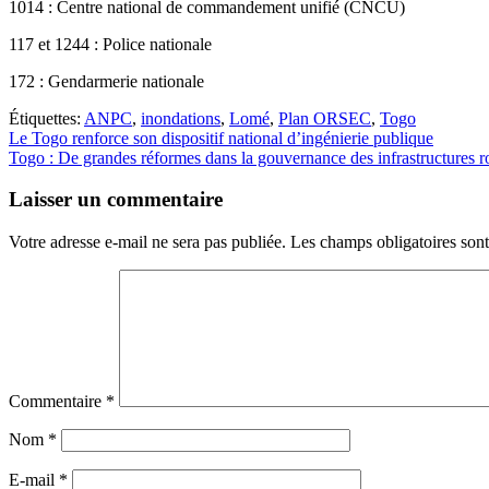
1014 : Centre national de commandement unifié (CNCU)
117 et 1244 : Police nationale
172 : Gendarmerie nationale
Étiquettes:
ANPC
,
inondations
,
Lomé
,
Plan ORSEC
,
Togo
Navigation
Le Togo renforce son dispositif national d’ingénierie publique
Togo : De grandes réformes dans la gouvernance des infrastructures r
de
l’article
Laisser un commentaire
Votre adresse e-mail ne sera pas publiée.
Les champs obligatoires son
Commentaire
*
Nom
*
E-mail
*