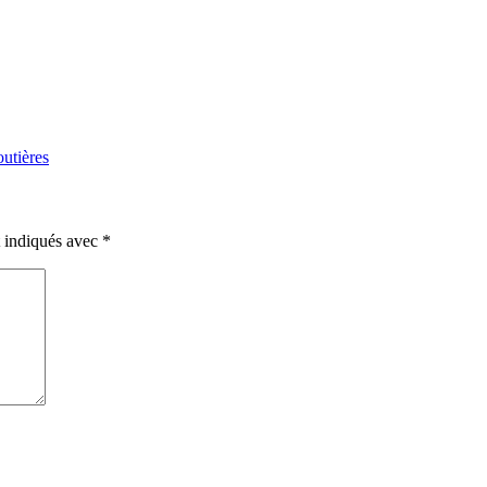
outières
t indiqués avec
*