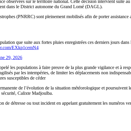
 observées sur le territoire national. Cette décision intervient suite au 
tamment dans le District autonome du Grand Lomé (DAGL).
atastrophes (PNRRC) sont pleinement mobilisés afin de porter assistan
opulation que suite aux fortes pluies enregistrées ces derniers jours dan
tter.com/EXkp1cemN4
une 29, 2026
ppelé les populations à faire preuve de la plus grande vigilance et à re
agilisés par les intempéries, de limiter les déplacements non indispensab
ures susceptibles de céder
manente de l’évolution de la situation météorologique et poursuivent les
a sécurité, Calixte Madjoulba.
ation de détresse ou tout incident en appelant gratuitement les numéros ver