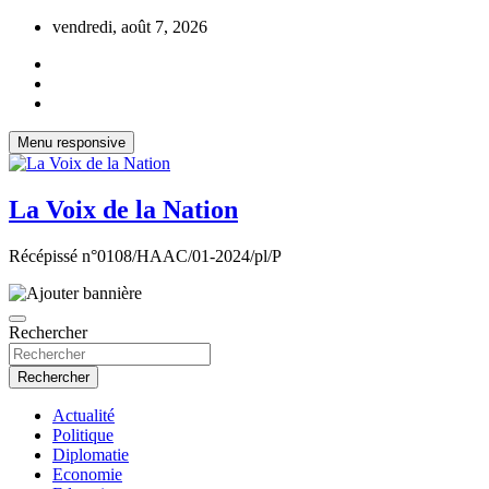
Aller
vendredi, août 7, 2026
au
contenu
Menu responsive
La Voix de la Nation
Récépissé n°0108/HAAC/01-2024/pl/P
Rechercher
Rechercher
Actualité
Politique
Diplomatie
Economie