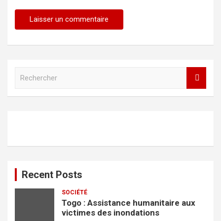
R
e
c
h
e
r
c
h
e
r
Recent Posts
SOCIÉTÉ
Togo : Assistance humanitaire aux
victimes des inondations