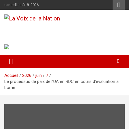
Aller
samedi, août 8, 2026
au
contenu
La Voix de la Nation
Récépissé n°0108/HAAC/01-2024/pl/P
Accueil
2026
juin
7
Le processus de paix de l’UA en RDC en cours d’évaluation à
Lomé