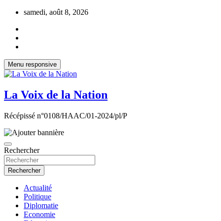
Aller
samedi, août 8, 2026
au
contenu
Menu responsive
La Voix de la Nation
Récépissé n°0108/HAAC/01-2024/pl/P
Rechercher
Rechercher
Actualité
Politique
Diplomatie
Economie