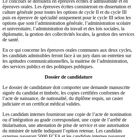
Le concours se déroulera en épreuves écrites d’admissibilité et en
épreuves orales. Les épreuves écrites consisteront en dissertation et
culture générale pour toutes les options de cycle II et du cycle III
puis en épreuve de spécialité uniquement pour le cycle III selon les
options que sont l’administration générale, l’administration scolaire
et universitaire, l’administration du travail et des lois sociales, la
diplomatie, la gestion des collectivités locales, la gestion des services
de santé.
En ce qui concerne les épreuves orales communes aux deux cycles,
les candidats admissibles feront face à un jury dans un entretien sur
les aptitudes communicationnelles, la maitrise de l’administration,
des services publics et des politiques publiques.
Dossier de candidature
Le dossier de candidature doit comporter une demande manuscrite
signée du candidat et timbrée, les copies certifiées conformes de
l’acte de naissance, de nationalité, du diplôme requis, un casier
judiciaire et un certificat médical valides.
Les candidats internes fourniront une copie de l’acte de nomination
ou d’intégration au grade correspondant, une copie de l’arrêté de
titularisation, une attestation de prise de service et une autorisation
du ministre de tutelle indiquant l’option retenue. Les candidats
externes payeront 5000 FCFA et les candidats internes payeront