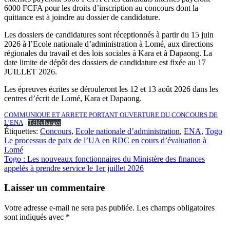
6000 FCFA pour les droits d’inscription au concours dont la
quittance est à joindre au dossier de candidature.
Les dossiers de candidatures sont réceptionnés à partir du 15 juin
2026 à l’Ecole nationale d’administration à Lomé, aux directions
régionales du travail et des lois sociales à Kara et à Dapaong. La
date limite de dépôt des dossiers de candidature est fixée au 17
JUILLET 2026.
Les épreuves écrites se dérouleront les 12 et 13 août 2026 dans les
centres d’écrit de Lomé, Kara et Dapaong.
COMMUNIQUE ET ARRETE PORTANT OUVERTURE DU CONCOURS DE
L’ENA
Télécharger
Étiquettes:
Concours
,
Ecole nationale d’administration
,
ENA
,
Togo
Navigation
Le processus de paix de l’UA en RDC en cours d’évaluation à
Lomé
de
Togo : Les nouveaux fonctionnaires du Ministère des finances
l’article
appelés à prendre service le 1er juillet 2026
Laisser un commentaire
Votre adresse e-mail ne sera pas publiée.
Les champs obligatoires
sont indiqués avec
*