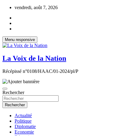
Aller
vendredi, août 7, 2026
au
contenu
Menu responsive
La Voix de la Nation
Récépissé n°0108/HAAC/01-2024/pl/P
Rechercher
Rechercher
Actualité
Politique
Diplomatie
Economie