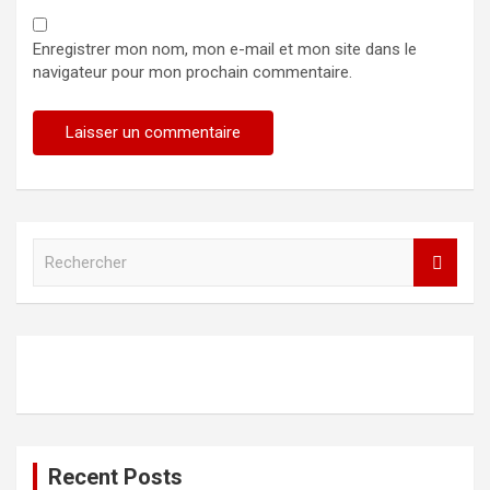
Enregistrer mon nom, mon e-mail et mon site dans le
navigateur pour mon prochain commentaire.
R
e
c
h
e
r
c
h
e
r
Recent Posts