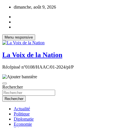
Aller
dimanche, août 9, 2026
au
contenu
Menu responsive
La Voix de la Nation
Récépissé n°0108/HAAC/01-2024/pl/P
Rechercher
Rechercher
Actualité
Politique
Diplomatie
Economie