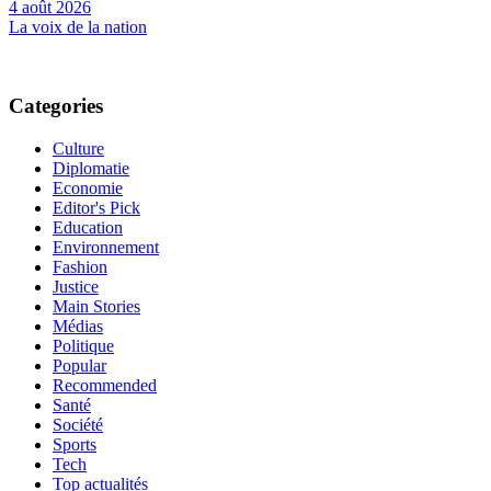
4 août 2026
La voix de la nation
Categories
Culture
Diplomatie
Economie
Editor's Pick
Education
Environnement
Fashion
Justice
Main Stories
Médias
Politique
Popular
Recommended
Santé
Société
Sports
Tech
Top actualités