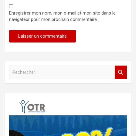
Enregistrer mon nom, mon e-mail et mon site dans le
navigateur pour mon prochain commentaire.
R
e
c
h
e
r
c
h
e
r