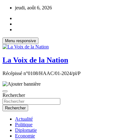
Aller
jeudi, août 6, 2026
au
contenu
Menu responsive
La Voix de la Nation
Récépissé n°0108/HAAC/01-2024/pl/P
Rechercher
Rechercher
Actualité
Politique
Diplomatie
Economie