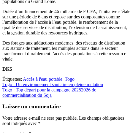
populations du Grand Lomé.
Dotée d’un financement de 46 milliards de F CFA, l’initiative s’étale
sur une période de 6 ans et repose sur des composantes comme
l’amélioration de l’accès à l’eau potable, le renforcement de la
qualité des services de distribution, l’extension de l’assainissement,
et la gestion durable des ressources hydriques.
Des forages aux adductions modernes, des réseaux de distribution
aux stations de traitement, les multiples actions dans le secteur
transforment durablement l’accès des populations à cette ressource
vitale.
DKS
Étiquettes:
Accès à l'eau potable
,
Togo
Navigation
Togo : Un environnement sanitaire en pleine mutation
Togo : Top départ pour la campagne 20252026 de
de
commercialisation du Soja
l’article
Laisser un commentaire
Votre adresse e-mail ne sera pas publiée.
Les champs obligatoires
sont indiqués avec
*