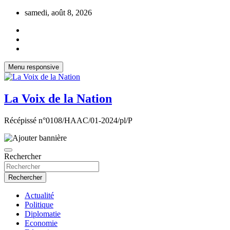
Aller
samedi, août 8, 2026
au
contenu
Menu responsive
La Voix de la Nation
Récépissé n°0108/HAAC/01-2024/pl/P
Rechercher
Rechercher
Actualité
Politique
Diplomatie
Economie