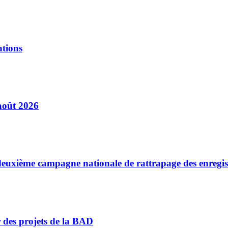
ations
août 2026
a deuxième campagne nationale de rattrapage des enregi
r des projets de la BAD