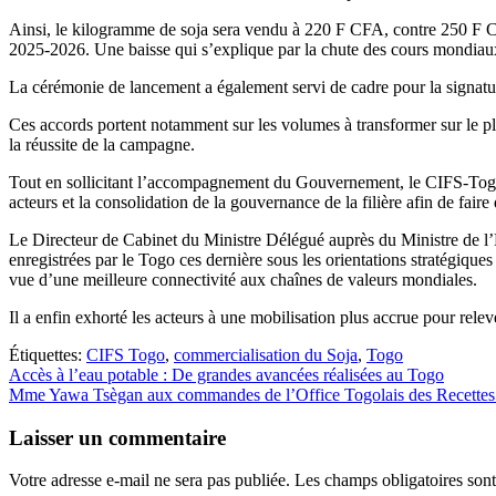
Ainsi, le kilogramme de soja sera vendu à 220 F CFA, contre 250 F C
2025-2026. Une baisse qui s’explique par la chute des cours mondia
La cérémonie de lancement a également servi de cadre pour la signatur
Ces accords portent notamment sur les volumes à transformer sur le plan
la réussite de la campagne.
Tout en sollicitant l’accompagnement du Gouvernement, le CIFS-Togo s
acteurs et la consolidation de la gouvernance de la filière afin de fair
Le Directeur de Cabinet du Ministre Délégué auprès du Ministre de l
enregistrées par le Togo ces dernière sous les orientations stratégiqu
vue d’une meilleure connectivité aux chaînes de valeurs mondiales.
Il a enfin exhorté les acteurs à une mobilisation plus accrue pour releve
Étiquettes:
CIFS Togo
,
commercialisation du Soja
,
Togo
Navigation
Accès à l’eau potable : De grandes avancées réalisées au Togo
Mme Yawa Tsègan aux commandes de l’Office Togolais des Recette
de
l’article
Laisser un commentaire
Votre adresse e-mail ne sera pas publiée.
Les champs obligatoires son