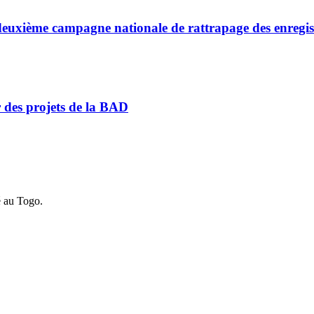
a deuxième campagne nationale de rattrapage des enregi
r des projets de la BAD
é au Togo.