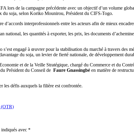
FA lors de la campagne précédente avec un objectif d’un volume global
ux du soja, selon Koriko Mounirou, Président du CIFS-Togo.
e d’accords interprofessionnels entre les acteurs afin de mieux encadr
 national, les quantités à exporter, les prix, les documents d’achemineme
’est engagé à œuvrer pour la stabilisation du marché à travers des méc
e davantage du soja, un levier de fierté nationale, de développement durab
’Economie et de la Veille Stratégique, chargé du Commerce et du Cont
es du Président du Conseil de
Faure Gnassingbé
en matière de restructu
r les défis auxquels la filière est confrontée.
s (OTR)
t indiqués avec
*