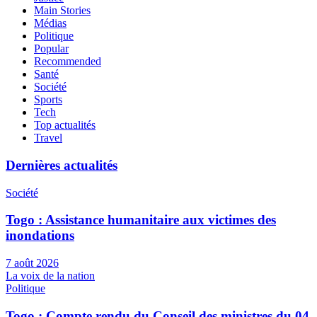
Main Stories
Médias
Politique
Popular
Recommended
Santé
Société
Sports
Tech
Top actualités
Travel
Dernières actualités
Société
Togo : Assistance humanitaire aux victimes des
inondations
7 août 2026
La voix de la nation
Politique
Togo : Compte rendu du Conseil des ministres du 04