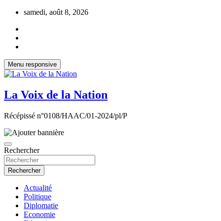
Aller
samedi, août 8, 2026
au
contenu
Menu responsive
La Voix de la Nation
Récépissé n°0108/HAAC/01-2024/pl/P
Rechercher
Rechercher
Actualité
Politique
Diplomatie
Economie