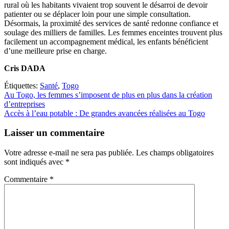
rural où les habitants vivaient trop souvent le désarroi de devoir
patienter ou se déplacer loin pour une simple consultation.
Désormais, la proximité des services de santé redonne confiance et
soulage des milliers de familles. Les femmes enceintes trouvent plus
facilement un accompagnement médical, les enfants bénéficient
d’une meilleure prise en charge.
Cris DADA
Étiquettes:
Santé
,
Togo
Navigation
Au Togo, les femmes s’imposent de plus en plus dans la création
d’entreprises
de
Accès à l’eau potable : De grandes avancées réalisées au Togo
l’article
Laisser un commentaire
Votre adresse e-mail ne sera pas publiée.
Les champs obligatoires
sont indiqués avec
*
Commentaire
*