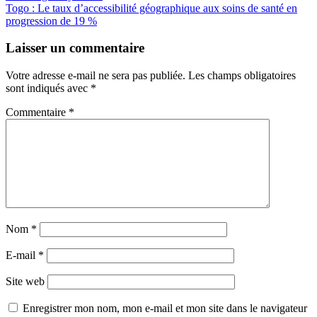
de
Togo : Le taux d’accessibilité géographique aux soins de santé en
l’article
progression de 19 %
Laisser un commentaire
Votre adresse e-mail ne sera pas publiée.
Les champs obligatoires
sont indiqués avec
*
Commentaire
*
Nom
*
E-mail
*
Site web
Enregistrer mon nom, mon e-mail et mon site dans le navigateur