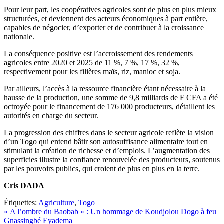
Pour leur part, les coopératives agricoles sont de plus en plus mieux
structurées, et deviennent des acteurs économiques à part entière,
capables de négocier, d’exporter et de contribuer à la croissance
nationale.
La conséquence positive est l’accroissement des rendements
agricoles entre 2020 et 2025 de 11 %, 7 %, 17 %, 32 %,
respectivement pour les filières maïs, riz, manioc et soja.
Par ailleurs, l’accès à la ressource financière étant nécessaire à la
hausse de la production, une somme de 9,8 milliards de F CFA a été
octroyée pour le financement de 176 000 producteurs, détaillent les
autorités en charge du secteur.
La progression des chiffres dans le secteur agricole reflète la vision
d’un Togo qui entend bâtir son autosuffisance alimentaire tout en
stimulant la création de richesse et d’emplois. L’augmentation des
superficies illustre la confiance renouvelée des producteurs, soutenus
par les pouvoirs publics, qui croient de plus en plus en la terre.
Cris DADA
Étiquettes:
Agriculture
,
Togo
Navigation
« A l’ombre du Baobab » : Un hommage de Koudjolou Dogo à feu
Gnassingbé Eyadema