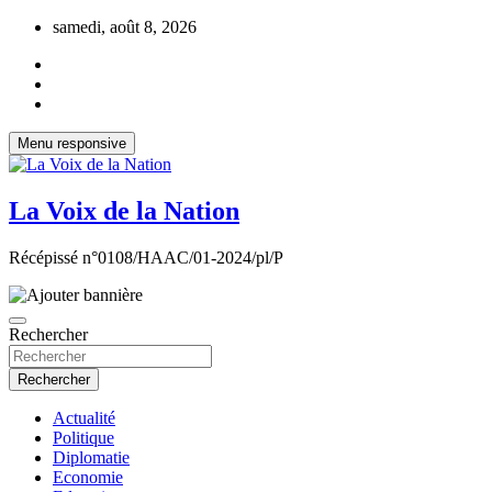
Aller
samedi, août 8, 2026
au
contenu
Menu responsive
La Voix de la Nation
Récépissé n°0108/HAAC/01-2024/pl/P
Rechercher
Rechercher
Actualité
Politique
Diplomatie
Economie