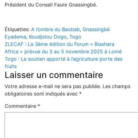
Président du Conseil Faure Gnassingbé.
Étiquettes:
A l’ombre du Baobab
,
Gnassingbé
Eyadema
,
Koudjolou Dogo
,
Togo
Navigation
ZLECAF : La 3ème édition du Forum « Biashara
Africa » prévue du 3 au 5 novembre 2025 à Lomé
de
Togo : Le soutien apporté à l’agriculture porte des
l’article
fruits
Laisser un commentaire
Votre adresse e-mail ne sera pas publiée.
Les champs
obligatoires sont indiqués avec
*
Commentaire
*