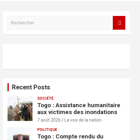
R
e
c
h
e
r
c
h
e
r
Recent Posts
SOCIÉTÉ
Togo : Assistance humanitaire
aux victimes des inondations
7 août 2026
La voix de la nation
POLITIQUE
Togo : Compte rendu du