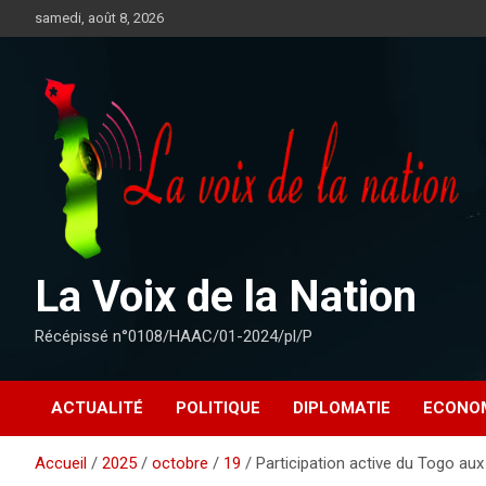
Aller
samedi, août 8, 2026
au
contenu
La Voix de la Nation
Récépissé n°0108/HAAC/01-2024/pl/P
ACTUALITÉ
POLITIQUE
DIPLOMATIE
ECONO
Accueil
2025
octobre
19
Participation active du Togo au