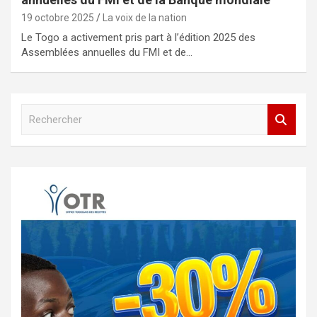
19 octobre 2025
La voix de la nation
Le Togo a activement pris part à l’édition 2025 des
Assemblées annuelles du FMI et de…
R
e
c
h
e
r
c
h
e
r