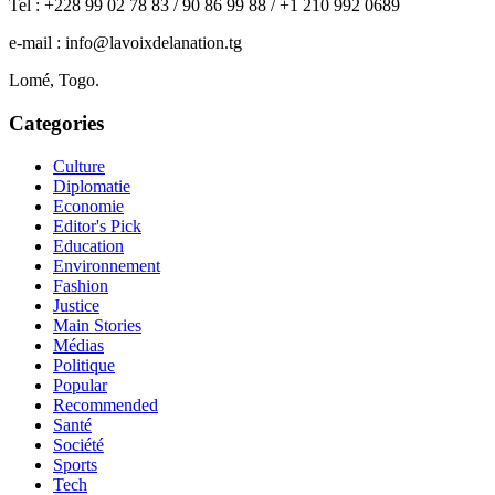
Tel : +228 99 02 78 83 / 90 86 99 88 / +1 210 992 0689
e-mail : info@lavoixdelanation.tg
Lomé, Togo.
Categories
Culture
Diplomatie
Economie
Editor's Pick
Education
Environnement
Fashion
Justice
Main Stories
Médias
Politique
Popular
Recommended
Santé
Société
Sports
Tech