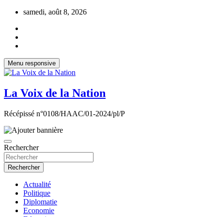
Aller
samedi, août 8, 2026
au
contenu
Menu responsive
La Voix de la Nation
Récépissé n°0108/HAAC/01-2024/pl/P
Rechercher
Rechercher
Actualité
Politique
Diplomatie
Economie