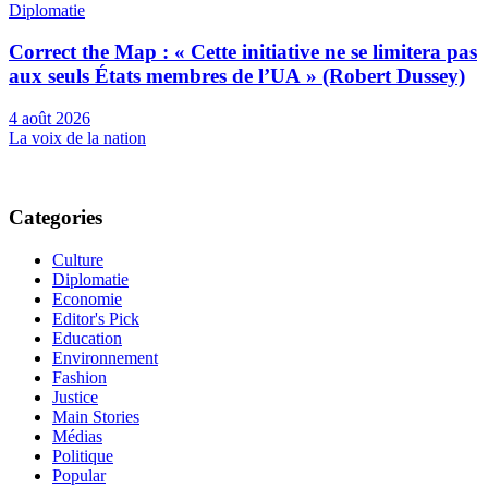
Diplomatie
Correct the Map : « Cette initiative ne se limitera pas
aux seuls États membres de l’UA » (Robert Dussey)
4 août 2026
La voix de la nation
Categories
Culture
Diplomatie
Economie
Editor's Pick
Education
Environnement
Fashion
Justice
Main Stories
Médias
Politique
Popular