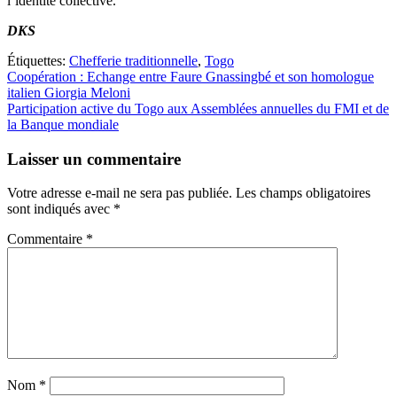
l’identité collective.
DKS
Étiquettes:
Chefferie traditionnelle
,
Togo
Navigation
Coopération : Echange entre Faure Gnassingbé et son homologue
italien Giorgia Meloni
de
Participation active du Togo aux Assemblées annuelles du FMI et de
l’article
la Banque mondiale
Laisser un commentaire
Votre adresse e-mail ne sera pas publiée.
Les champs obligatoires
sont indiqués avec
*
Commentaire
*
Nom
*