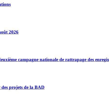
ations
août 2026
a deuxième campagne nationale de rattrapage des enregi
r des projets de la BAD