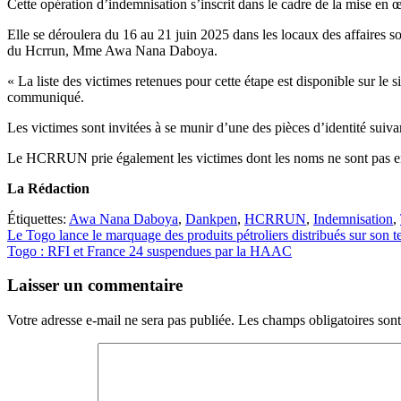
Cette opération d’indemnisation s’inscrit dans le cadre de la mise en
Elle se déroulera du 16 au 21 juin 2025 dans les locaux des affaires 
du Hcrrun, Mme Awa Nana Daboya.
« La liste des victimes retenues pour cette étape est disponible sur 
communiqué.
Les victimes sont invitées à se munir d’une des pièces d’identité suivan
Le HCRRUN prie également les victimes dont les noms ne sont pas enc
La Rédaction
Étiquettes:
Awa Nana Daboya
,
Dankpen
,
HCRRUN
,
Indemnisation
,
Navigation
Le Togo lance le marquage des produits pétroliers distribués sur son te
Togo : RFI et France 24 suspendues par la HAAC
de
l’article
Laisser un commentaire
Votre adresse e-mail ne sera pas publiée.
Les champs obligatoires son