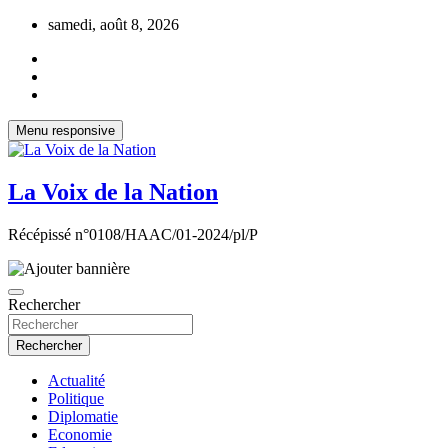
Aller
samedi, août 8, 2026
au
contenu
Menu responsive
La Voix de la Nation
Récépissé n°0108/HAAC/01-2024/pl/P
Rechercher
Rechercher
Actualité
Politique
Diplomatie
Economie