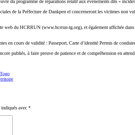
 œuvre du programme de réparations relatif aux événements dits « incide
sociales de la Préfecture de Dankpen el concerneront les victimes non v
le site web du HCRRUN (www.hcrrun-tg.org), et également affichée dans l
tes en cours de validité : Passeport, Carte d’identité Permis de conduire
ore publiés, à faire preuve de patience et de compréhension en attend
Togo
rritoire
t indiqués avec
*