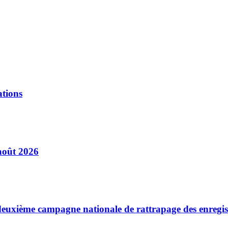
ations
août 2026
a deuxième campagne nationale de rattrapage des enregi