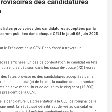
provisoires des candidatures
n
s listes provisoires des candidatures acceptées par la
seront publiées dans chaque CELI le jeudi 05 juin 2025
ar le Président de la CENI Dago Yabré à travers un
oires affichées. En cas de contestation, le candidat en tête
 qui rend sa décision dans les soixante-douze (72) heures.
e des listes provisoires des candidatures acceptées par la
ur chaque candidat(e) de la liste, la caution dont le montant
dats de sexe masculin et de douze mille cinq cent (12 500)
e président de la CENI.
la candidature. La présentation à la CELI de l’original de la
aiement. Un récépissé définitif est délivré au candidat en
e la caution », a-t-il précisé, souhaitant une bonne chance à