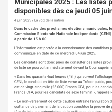
Municipales 2025 : Les listes 
disponibles dès ce jeudi 05 jui
4 juin 2025
La voix de la nation
Dans le cadre des prochaines élections municipales, le
Commission Electorale Nationale Indépendante (CENI) 
à partir de 15 h 00.
L’information est portée à la connaissance des candidats p
communiqué en date de ce mercredi 04 juin 2025.
Les candidats sont donc priés de consulter ces listes provis
de liste se pourvoit immédiatement devant la Cour suprême
« Dans les quarante-huit heures (48h) qui suivent l’affichag
CENI, le candidat en tête de liste verse au Trésor public, po
est de vingt-cinq mille (25 000) Francs CFA, pour les candi
Francs CFA, pour les candidats de sexe féminin », rappelle l
« Le non-versement de cette caution entraîne l’annulation de 
quittance de paiement de la caution constitue la preuve de p
tête de liste sur présentation de la quittance de paiement d