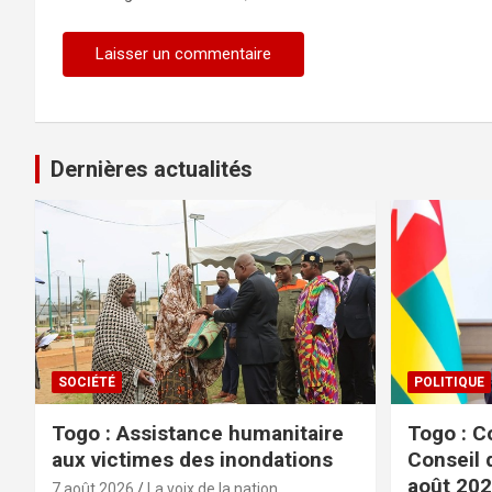
Dernières actualités
SOCIÉTÉ
POLITIQUE
Togo : Assistance humanitaire
Togo : C
aux victimes des inondations
Conseil 
août 20
7 août 2026
La voix de la nation