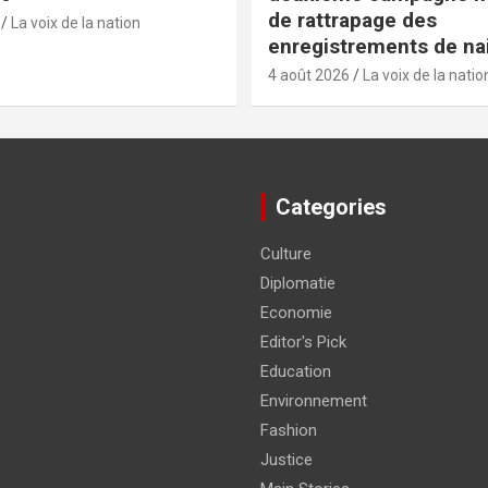
de rattrapage des
La voix de la nation
enregistrements de na
4 août 2026
La voix de la natio
Categories
Culture
Diplomatie
Economie
Editor's Pick
Education
Environnement
Fashion
Justice