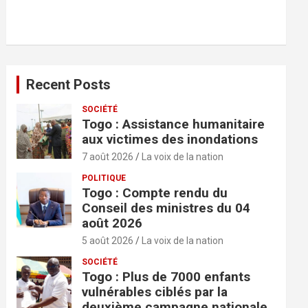
r
c
h
e
r
Recent Posts
SOCIÉTÉ
Togo : Assistance humanitaire
aux victimes des inondations
7 août 2026
La voix de la nation
POLITIQUE
Togo : Compte rendu du
Conseil des ministres du 04
août 2026
5 août 2026
La voix de la nation
SOCIÉTÉ
Togo : Plus de 7000 enfants
vulnérables ciblés par la
deuxième campagne nationale