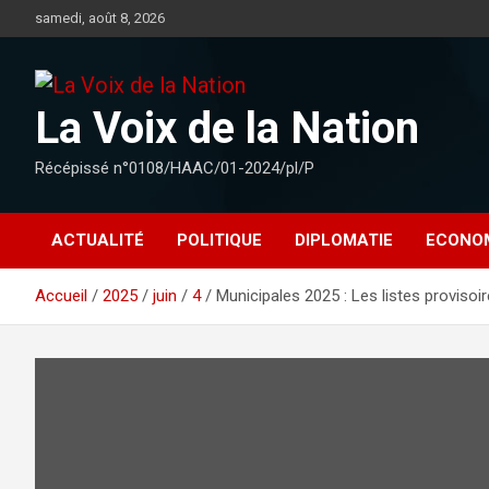
Aller
samedi, août 8, 2026
au
contenu
La Voix de la Nation
Récépissé n°0108/HAAC/01-2024/pl/P
ACTUALITÉ
POLITIQUE
DIPLOMATIE
ECONO
Accueil
2025
juin
4
Municipales 2025 : Les listes provisoi