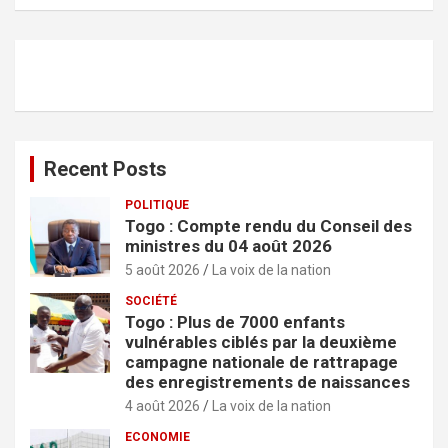
c
h
e
r
c
h
e
r
Recent Posts
POLITIQUE
Togo : Compte rendu du Conseil des
ministres du 04 août 2026
5 août 2026
La voix de la nation
SOCIÉTÉ
Togo : Plus de 7000 enfants
vulnérables ciblés par la deuxième
campagne nationale de rattrapage
des enregistrements de naissances
4 août 2026
La voix de la nation
ECONOMIE