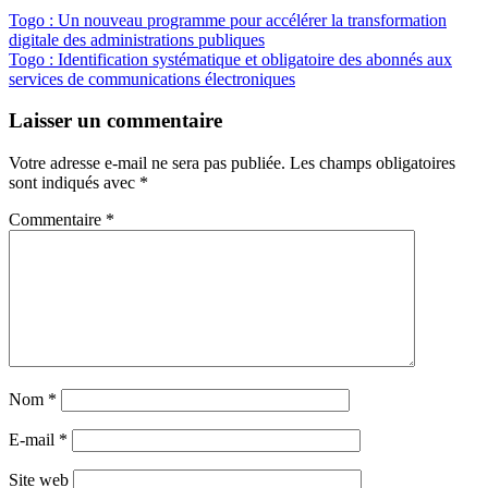
Navigation
Togo : Un nouveau programme pour accélérer la transformation
digitale des administrations publiques
de
Togo : Identification systématique et obligatoire des abonnés aux
l’article
services de communications électroniques
Laisser un commentaire
Votre adresse e-mail ne sera pas publiée.
Les champs obligatoires
sont indiqués avec
*
Commentaire
*
Nom
*
E-mail
*
Site web