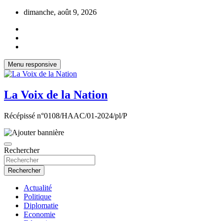
Aller
dimanche, août 9, 2026
au
contenu
Menu responsive
La Voix de la Nation
Récépissé n°0108/HAAC/01-2024/pl/P
Rechercher
Rechercher
Actualité
Politique
Diplomatie
Economie