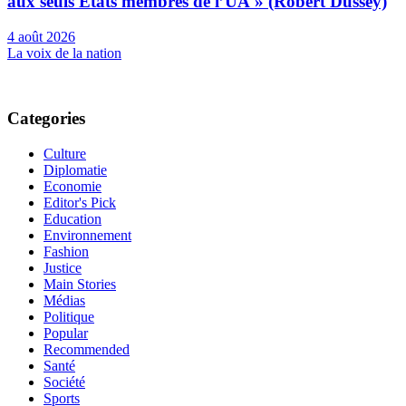
aux seuls États membres de l’UA » (Robert Dussey)
4 août 2026
La voix de la nation
Categories
Culture
Diplomatie
Economie
Editor's Pick
Education
Environnement
Fashion
Justice
Main Stories
Médias
Politique
Popular
Recommended
Santé
Société
Sports