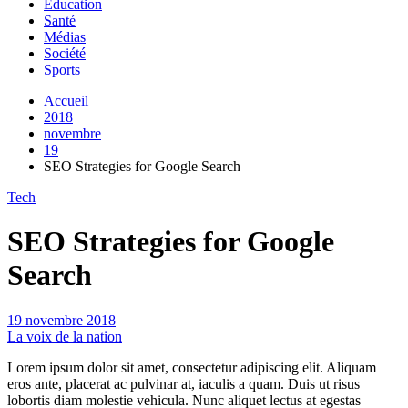
Education
Santé
Médias
Société
Sports
Accueil
2018
novembre
19
SEO Strategies for Google Search
Tech
SEO Strategies for Google
Search
19 novembre 2018
La voix de la nation
Lorem ipsum dolor sit amet, consectetur adipiscing elit. Aliquam
eros ante, placerat ac pulvinar at, iaculis a quam. Duis ut risus
lobortis diam molestie vehicula. Nunc aliquet lectus at egestas