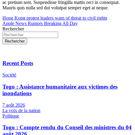
ac pretium sem. Suspendisse fringilla mattis orci in consequat.
Mauris quis nulla sed dui volutpat semper eget at neque.
Navigation
Hong Kong protest leaders warn of threat to civil rights
Apple News Rumors Breaking All Day
de
Rechercher
l’article
Rechercher
Recent Posts
Société
Togo : Assistance humanitaire aux victimes des
inondations
7 août 2026
La voix de la nation
Politique
Togo : Compte rendu du Conseil des ministres du 04
août 2026