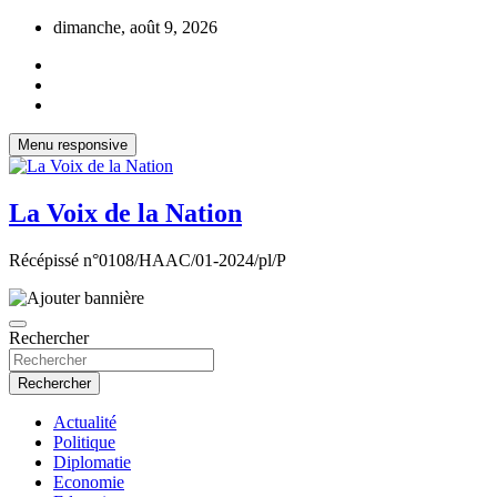
Aller
dimanche, août 9, 2026
au
contenu
Menu responsive
La Voix de la Nation
Récépissé n°0108/HAAC/01-2024/pl/P
Rechercher
Rechercher
Actualité
Politique
Diplomatie
Economie