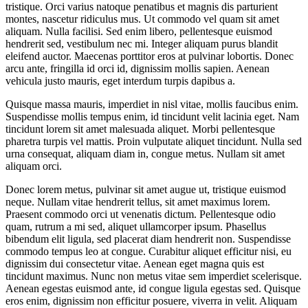
tristique. Orci varius natoque penatibus et magnis dis parturient
montes, nascetur ridiculus mus. Ut commodo vel quam sit amet
aliquam. Nulla facilisi. Sed enim libero, pellentesque euismod
hendrerit sed, vestibulum nec mi. Integer aliquam purus blandit
eleifend auctor. Maecenas porttitor eros at pulvinar lobortis. Donec
arcu ante, fringilla id orci id, dignissim mollis sapien. Aenean
vehicula justo mauris, eget interdum turpis dapibus a.
Quisque massa mauris, imperdiet in nisl vitae, mollis faucibus enim.
Suspendisse mollis tempus enim, id tincidunt velit lacinia eget. Nam
tincidunt lorem sit amet malesuada aliquet. Morbi pellentesque
pharetra turpis vel mattis. Proin vulputate aliquet tincidunt. Nulla sed
urna consequat, aliquam diam in, congue metus. Nullam sit amet
aliquam orci.
Donec lorem metus, pulvinar sit amet augue ut, tristique euismod
neque. Nullam vitae hendrerit tellus, sit amet maximus lorem.
Praesent commodo orci ut venenatis dictum. Pellentesque odio
quam, rutrum a mi sed, aliquet ullamcorper ipsum. Phasellus
bibendum elit ligula, sed placerat diam hendrerit non. Suspendisse
commodo tempus leo at congue. Curabitur aliquet efficitur nisi, eu
dignissim dui consectetur vitae. Aenean eget magna quis est
tincidunt maximus. Nunc non metus vitae sem imperdiet scelerisque.
Aenean egestas euismod ante, id congue ligula egestas sed. Quisque
eros enim, dignissim non efficitur posuere, viverra in velit. Aliquam