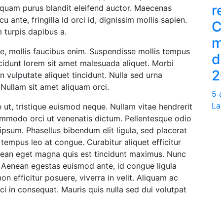
r
liquam purus blandit eleifend auctor. Maecenas
u ante, fringilla id orci id, dignissim mollis sapien.
C
 turpis dapibus a.
m
ae, mollis faucibus enim. Suspendisse mollis tempus
d
incidunt lorem sit amet malesuada aliquet. Morbi
2
n vulputate aliquet tincidunt. Nulla sed urna
Nullam sit amet aliquam orci.
5 
La
ut, tristique euismod neque. Nullam vitae hendrerit
ommodo orci ut venenatis dictum. Pellentesque odio
ipsum. Phasellus bibendum elit ligula, sed placerat
mpus leo at congue. Curabitur aliquet efficitur
enean eget magna quis est tincidunt maximus. Nunc
 Aenean egestas euismod ante, id congue ligula
n efficitur posuere, viverra in velit. Aliquam ac
ci in consequat. Mauris quis nulla sed dui volutpat