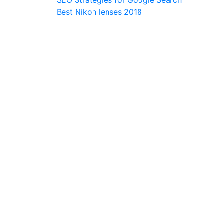
Navigation
Best Nikon lenses 2018
de
l’article