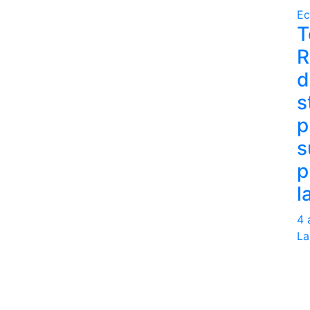
Ec
T
R
d
s
p
s
p
l
4 
La