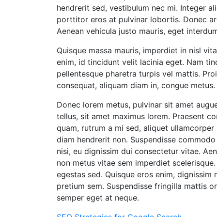
hendrerit sed, vestibulum nec mi. Integer a
porttitor eros at pulvinar lobortis. Donec arc
Aenean vehicula justo mauris, eget interdum
Quisque massa mauris, imperdiet in nisl vit
enim, id tincidunt velit lacinia eget. Nam t
pellentesque pharetra turpis vel mattis. Proi
consequat, aliquam diam in, congue metus. 
Donec lorem metus, pulvinar sit amet augue 
tellus, sit amet maximus lorem. Praesent c
quam, rutrum a mi sed, aliquet ullamcorper 
diam hendrerit non. Suspendisse commodo te
nisi, eu dignissim dui consectetur vitae. A
non metus vitae sem imperdiet scelerisque.
egestas sed. Quisque eros enim, dignissim no
pretium sem. Suspendisse fringilla mattis or
semper eget at neque.
SEO Strategies for Google Search