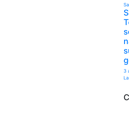
Sa
S
T
s
n
s
g
3 
La
C