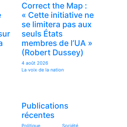
Correct the Map :
e
« Cette initiative ne
se limitera pas aux
sur
seuls États
a
membres de l’UA »
(Robert Dussey)
4 août 2026
La voix de la nation
Publications
récentes
Politique
Société