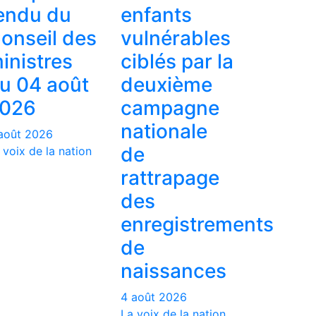
endu du
enfants
onseil des
vulnérables
inistres
ciblés par la
u 04 août
deuxième
026
campagne
nationale
août 2026
de
 voix de la nation
rattrapage
des
enregistrements
de
naissances
4 août 2026
La voix de la nation