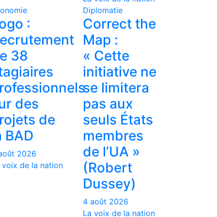
onomie
Diplomatie
ogo :
Correct the
ecrutement
Map :
e 38
« Cette
tagiaires
initiative ne
rofessionnels
se limitera
ur des
pas aux
rojets de
seuls États
a BAD
membres
de l’UA »
août 2026
(Robert
 voix de la nation
Dussey)
4 août 2026
La voix de la nation