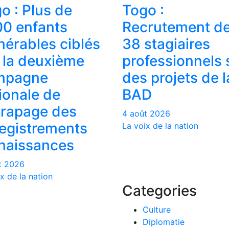
o : Plus de
Togo :
0 enfants
Recrutement d
nérables ciblés
38 stagiaires
 la deuxième
professionnels 
mpagne
des projets de l
ionale de
BAD
trapage des
4 août 2026
egistrements
La voix de la nation
naissances
t 2026
x de la nation
Categories
Culture
Diplomatie