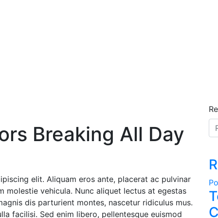
Re
rs Breaking All Day
R
piscing elit. Aliquam eros ante, placerat ac pulvinar
Po
iam molestie vehicula. Nunc aliquet lectus at egestas
T
magnis dis parturient montes, nascetur ridiculus mus.
C
a facilisi. Sed enim libero, pellentesque euismod