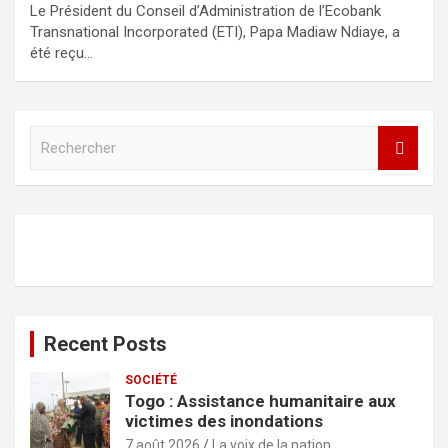
Le Président du Conseil d’Administration de l’Ecobank
Transnational Incorporated (ETI), Papa Madiaw Ndiaye, a
été reçu…
R
e
c
h
e
r
c
h
e
r
Recent Posts
SOCIÉTÉ
Togo : Assistance humanitaire aux
victimes des inondations
7 août 2026
La voix de la nation