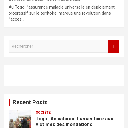
Au Togo, l’assurance maladie universelle en déploiement
progressif sur le territoire, marque une révolution dans
l’accès…
R
e
c
h
e
r
c
h
e
r
Recent Posts
SOCIÉTÉ
Togo : Assistance humanitaire aux
victimes des inondations