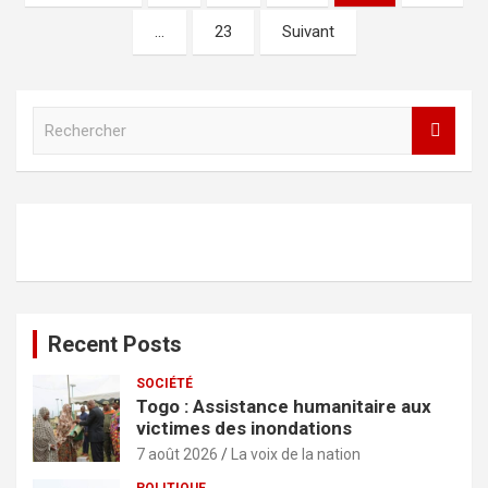
des
…
23
Suivant
publications
R
e
c
h
e
r
c
h
e
r
Recent Posts
SOCIÉTÉ
Togo : Assistance humanitaire aux
victimes des inondations
7 août 2026
La voix de la nation