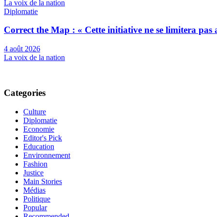
La voix de la nation
Diplomatie
Correct the Map : « Cette initiative ne se limitera pa
4 août 2026
La voix de la nation
Categories
Culture
Diplomatie
Economie
Editor's Pick
Education
Environnement
Fashion
Justice
Main Stories
Médias
Politique
Popular
Recommended