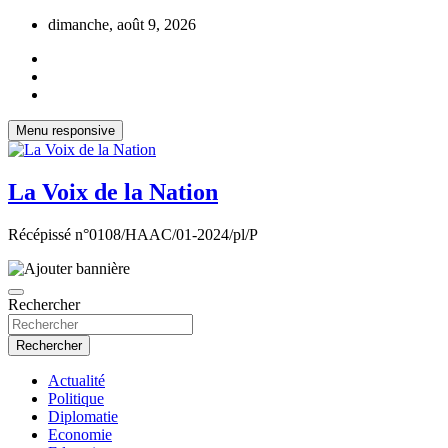
Aller
dimanche, août 9, 2026
au
contenu
Menu responsive
La Voix de la Nation
Récépissé n°0108/HAAC/01-2024/pl/P
Rechercher
Rechercher
Actualité
Politique
Diplomatie
Economie