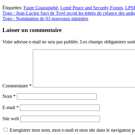
Étiquettes:
Faure Gnassingbé
,
Lomé Peace and Security Forum
,
LPS
Navigation
Togo : Jean-Lucien Savi de Tové reçoit les lettres de créance des amb
Togo : Nomination de 03 nouveaux ministres
de
l’article
Laisser un commentaire
Votre adresse e-mail ne sera pas publiée.
Les champs obligatoires son
Commentaire
*
Nom
*
E-mail
*
Site web
Enregistrer mon nom, mon e-mail et mon site dans le navigateur