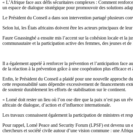
« L’Afrique face aux défis sécuritaires complexes : Comment renforcer 
un espace de dialogue stratégique pour promouvoir des solutions adapté
Le Président du Conseil a dans son intervention partagé plusieurs convic
Selon lui, les États africains doivent être les acteurs principaux de le
Faure Gnassingbé a ensuite mis l’accent sur la cohésion locale et la justi
communautaire et la participation active des femmes, des jeunes et de la
Il a également appelé à renforcer la prévention et l’anticipation face a
de la réaction à la prévention grâce à une coopération plus efficace e
Enfin, le Président du Conseil a plaidé pour une nouvelle approche du f
cette responsabilité sans dépendre excessivement de financements exté
de soutenir durablement les efforts de stabilisation sur le continent.
« Lomé doit rester un lieu où l’on ose dire que la paix n’est pas un r
africain de dialogue, d’action et d’influence internationale.
Les travaux connaissent également la participation de ministres et respo
Pour rappel, Lomé Peace and Security Forum (LPSF) est devenu un espace
chercheurs et société civile autour d’une vision commune : une Afrique