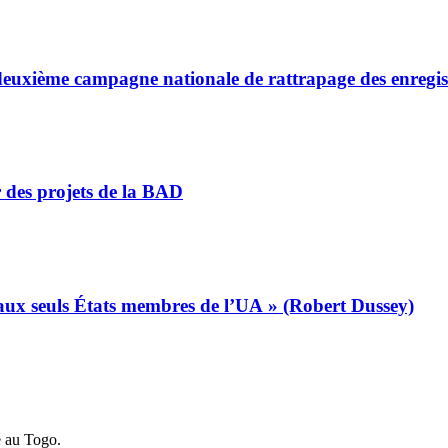
a deuxième campagne nationale de rattrapage des enregi
r des projets de la BAD
s aux seuls États membres de l’UA » (Robert Dussey)
é au Togo.