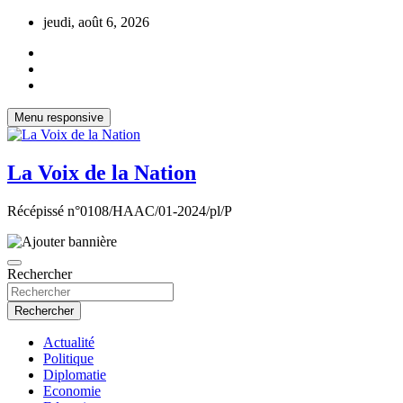
Aller
jeudi, août 6, 2026
au
contenu
Menu responsive
La Voix de la Nation
Récépissé n°0108/HAAC/01-2024/pl/P
Rechercher
Rechercher
Actualité
Politique
Diplomatie
Economie