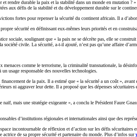
et rendre durable la paix et la stabilité dans un monde en mutation ? » 
es aux défis de la stabilité et du développement durable sur le continen
tions fortes pour repenser la sécurité du continent africain. Il a d’abor
ur propre sécurité en définissant eux-mêmes leurs priorités et en constru
ce sociale, soulignant que « la paix ne se décrète pas, elle se construit »
 société civile. La sécurité, a-t-il ajouté, n’est pas qu’une affaire d’a
ux menaces comme le terrorisme, la criminalité transnationale, la désinfo
t à un usage responsable des nouvelles technologies.
inancement de la paix. Il a estimé que « la sécurité a un coût », avant 
rieurs ni aggraver leur dette. Il a proposé que les dépenses sécuritair
êve naïf, mais une stratégie exigeante », a conclu le Président Faure Gn
nsables d’institutions régionales et internationales ainsi que des représen
 incontournable de réflexion et d’action sur les défis sécuritaires en 
 actrice de sa propre sécurité et partenaire du monde. Plus d’infos sur