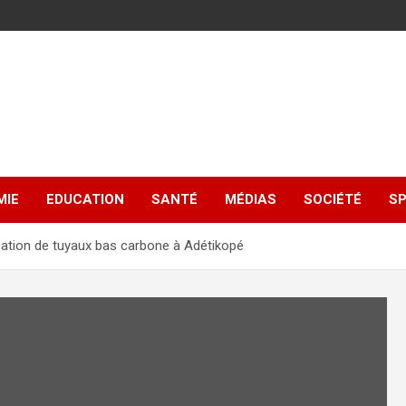
MIE
EDUCATION
SANTÉ
MÉDIAS
SOCIÉTÉ
S
ication de tuyaux bas carbone à Adétikopé