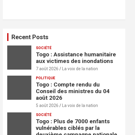
r
c
h
e
r
Recent Posts
SOCIÉTÉ
Togo : Assistance humanitaire
aux victimes des inondations
7 août 2026
La voix de la nation
POLITIQUE
Togo : Compte rendu du
Conseil des ministres du 04
août 2026
5 août 2026
La voix de la nation
SOCIÉTÉ
Togo : Plus de 7000 enfants
vulnérables ciblés par la
deuxième campagne nationale