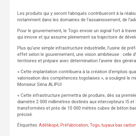
Les produits qui y seront fabriqués contribueront à la réali
notamment dans les domaines de l’assainissement, de l’add
Pour le gouvernement, le Togo envoie un signal fort à travers
qui innove et qui assume pleinement sa trajectoire de dév
Plus qu’une simple infrastructure industrielle, l’usine de p
effet selon le gouvernement, une vision ambitieuse : celle 
territoires et prépare avec détermination l’avenir des généra
« Cette implantation contribuera à la création d’emplois qual
valorisation des compétences togolaises », a souligné le mi
Monsieur Séna ALIPUI.
« Cette infrastructure permettra de produire, dès sa premiè
diamètre 2 000 millimètres destinés aux intercepteurs I5 et 
transformées et près de 10 000 mètres cubes de béton bas c
précisé.
Étiquettes:
Adétikopé
,
Préfabrication
,
Togo
,
tuyaux bas carbo