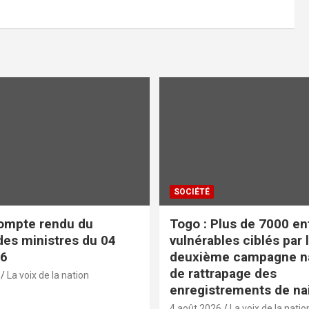
SOCIÉTÉ
ompte rendu du
Togo : Plus de 7000 en
des ministres du 04
vulnérables ciblés par 
26
deuxième campagne na
de rattrapage des
La voix de la nation
enregistrements de na
4 août 2026
La voix de la natio