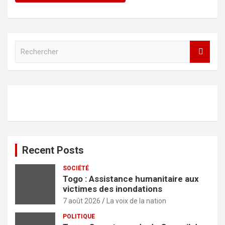
R
e
c
h
e
r
c
h
e
r
Recent Posts
SOCIÉTÉ
Togo : Assistance humanitaire aux
victimes des inondations
7 août 2026
La voix de la nation
POLITIQUE