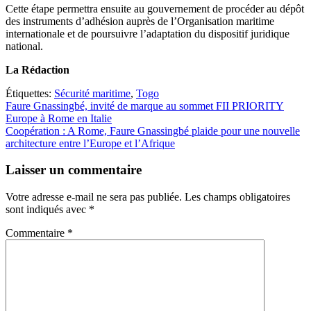
Cette étape permettra ensuite au gouvernement de procéder au dépôt
des instruments d’adhésion auprès de l’Organisation maritime
internationale et de poursuivre l’adaptation du dispositif juridique
national.
La Rédaction
Étiquettes:
Sécurité maritime
,
Togo
Navigation
Faure Gnassingbé, invité de marque au sommet FII PRIORITY
Europe à Rome en Italie
de
Coopération : A Rome, Faure Gnassingbé plaide pour une nouvelle
l’article
architecture entre l’Europe et l’Afrique
Laisser un commentaire
Votre adresse e-mail ne sera pas publiée.
Les champs obligatoires
sont indiqués avec
*
Commentaire
*