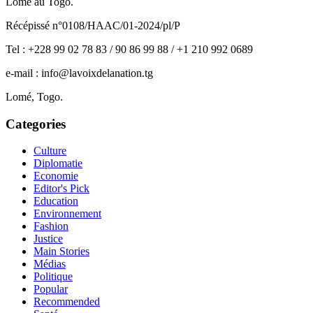
Lomé au Togo.
Récépissé n°0108/HAAC/01-2024/pl/P
Tel : +228 99 02 78 83 / 90 86 99 88 / +1 210 992 0689
e-mail : info@lavoixdelanation.tg
Lomé, Togo.
Categories
Culture
Diplomatie
Economie
Editor's Pick
Education
Environnement
Fashion
Justice
Main Stories
Médias
Politique
Popular
Recommended