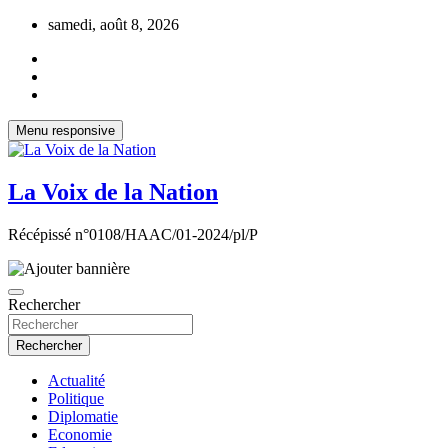
Aller
samedi, août 8, 2026
au
contenu
Menu responsive
La Voix de la Nation
Récépissé n°0108/HAAC/01-2024/pl/P
Rechercher
Rechercher
Actualité
Politique
Diplomatie
Economie