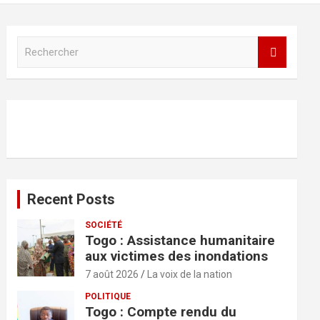
R
e
c
h
e
r
c
h
e
r
Recent Posts
SOCIÉTÉ
Togo : Assistance humanitaire
aux victimes des inondations
7 août 2026
La voix de la nation
POLITIQUE
Togo : Compte rendu du