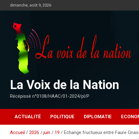
Aller
dimanche, août 9, 2026
au
contenu
La Voix de la Nation
Récépissé n°0108/HAAC/01-2024/pl/P
ACTUALITÉ
POLITIQUE
DIPLOMATIE
ECONO
Accueil
2026
juin
19
Echange fructueux entre Faure Gnass