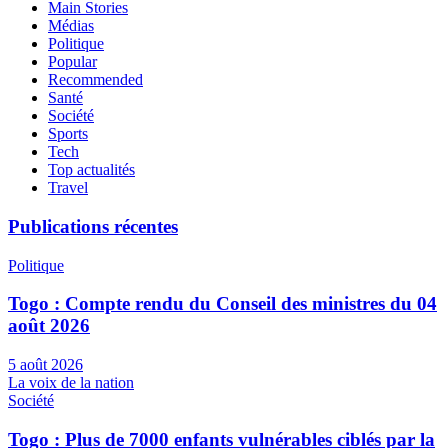
Main Stories
Médias
Politique
Popular
Recommended
Santé
Société
Sports
Tech
Top actualités
Travel
Publications récentes
Politique
Togo : Compte rendu du Conseil des ministres du 04
août 2026
5 août 2026
La voix de la nation
Société
Togo : Plus de 7000 enfants vulnérables ciblés par la