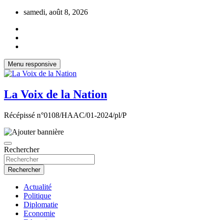
Aller
samedi, août 8, 2026
au
contenu
Menu responsive
La Voix de la Nation
Récépissé n°0108/HAAC/01-2024/pl/P
Rechercher
Rechercher
Actualité
Politique
Diplomatie
Economie