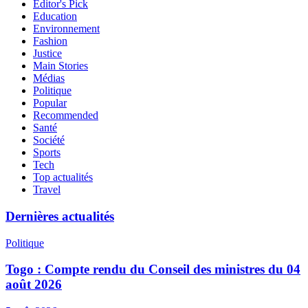
Editor's Pick
Education
Environnement
Fashion
Justice
Main Stories
Médias
Politique
Popular
Recommended
Santé
Société
Sports
Tech
Top actualités
Travel
Dernières actualités
Politique
Togo : Compte rendu du Conseil des ministres du 04
août 2026