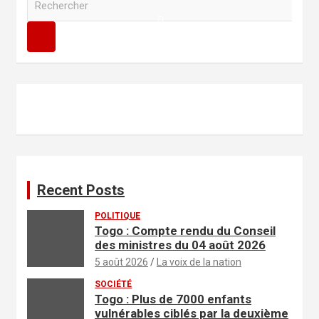
e
c
h
e
r
c
h
e
r
Recent Posts
POLITIQUE
Togo : Compte rendu du Conseil
des ministres du 04 août 2026
5 août 2026
La voix de la nation
SOCIÉTÉ
Togo : Plus de 7000 enfants
vulnérables ciblés par la deuxième