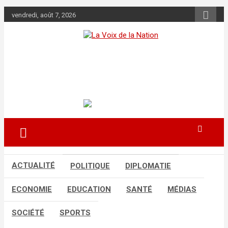
Aller
vendredi, août 7, 2026
au
contenu
La Voix de la
Nation
Récépissé n°0108/HAAC/01-2024/pl/P
ACTUALITÉ
POLITIQUE
DIPLOMATIE
ECONOMIE
EDUCATION
SANTÉ
MÉDIAS
SOCIÉTÉ
SPORTS