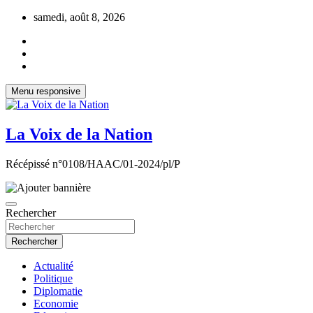
Aller
samedi, août 8, 2026
au
contenu
Menu responsive
La Voix de la Nation
Récépissé n°0108/HAAC/01-2024/pl/P
Rechercher
Rechercher
Actualité
Politique
Diplomatie
Economie