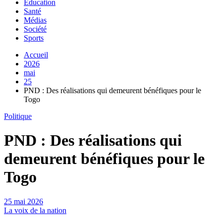
Education
Santé
Médias
Société
Sports
Accueil
2026
mai
25
PND : Des réalisations qui demeurent bénéfiques pour le
Togo
Politique
PND : Des réalisations qui
demeurent bénéfiques pour le
Togo
25 mai 2026
La voix de la nation