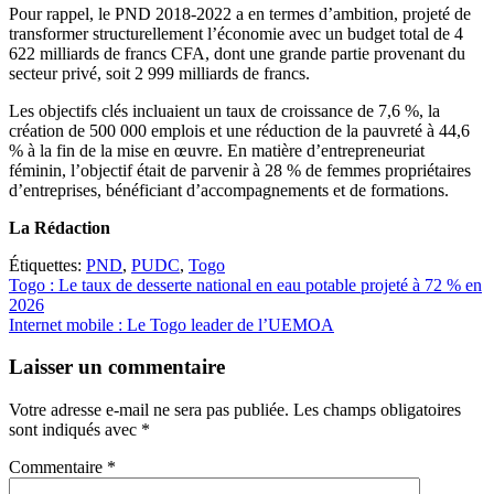
Pour rappel, le PND 2018-2022 a en termes d’ambition, projeté de
transformer structurellement l’économie avec un budget total de 4
622 milliards de francs CFA, dont une grande partie provenant du
secteur privé, soit 2 999 milliards de francs.
Les objectifs clés incluaient un taux de croissance de 7,6 %, la
création de 500 000 emplois et une réduction de la pauvreté à 44,6
% à la fin de la mise en œuvre. En matière d’entrepreneuriat
féminin, l’objectif était de parvenir à 28 % de femmes propriétaires
d’entreprises, bénéficiant d’accompagnements et de formations.
La Rédaction
Étiquettes:
PND
,
PUDC
,
Togo
Navigation
Togo : Le taux de desserte national en eau potable projeté à 72 % en
2026
de
Internet mobile : Le Togo leader de l’UEMOA
l’article
Laisser un commentaire
Votre adresse e-mail ne sera pas publiée.
Les champs obligatoires
sont indiqués avec
*
Commentaire
*