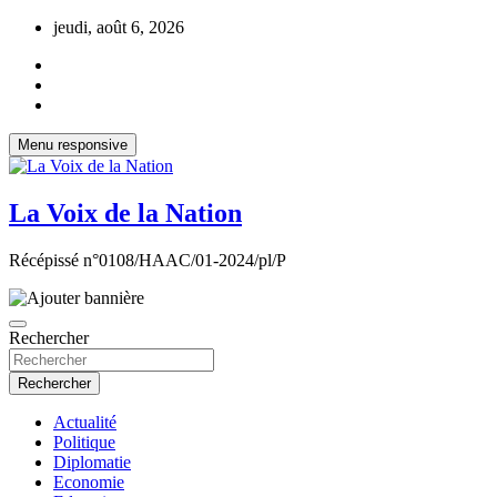
Aller
jeudi, août 6, 2026
au
contenu
Menu responsive
La Voix de la Nation
Récépissé n°0108/HAAC/01-2024/pl/P
Rechercher
Rechercher
Actualité
Politique
Diplomatie
Economie