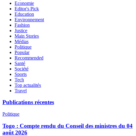
Economie
Editor's Pick
Education
Environnement
Fashion
Justice
Main Stories
Médias
Politique
Popular
Recommended
Santé
Société
Sports
Tech
Top actualités
Travel
Publications récentes
Politique
Togo : Compte rendu du Conseil des ministres du 04
août 2026