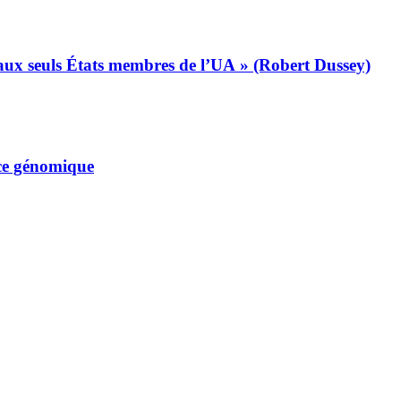
s aux seuls États membres de l’UA » (Robert Dussey)
nce génomique