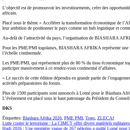
L’objectif est de promouvoir les investissements, créer des opportunité
africain.
Placé sous le thème « Accélérer la transformation économique de l’Af
leur ambition de positionner le pays comme un hub logistique et comm
Au-delà de l’attractivité du pays, l’organisation de BIASHARA AFRIK
Pour les PME/PMI togolaises, BIASHARA AFRIKA représente une occas
l’échelle continentale.
Les PME/PMI, qui représentent plus de 80 % du tissu économique togo
participer massivement à ce rendez-vous continental d’affaires.
« Le succès de cette édition dépendra en grande partie de l’engagemen
activités préparatoires du forum.
Plus de 1500 participants sont annoncés à Lomé pour le Biashara Afr
L’évènement est placé sous le haut patronage du Président du Conse
DKS
Étiquettes:
Biashara Afrika 2026
,
PME PMI
,
Togo
,
ZLECAf
Navigation
Lutte contre le terrorisme : La CIMCT offre divers matériels militaire
Hadj 2026 : Une première vague de 267 pèlerins a quitté Lomé pour 