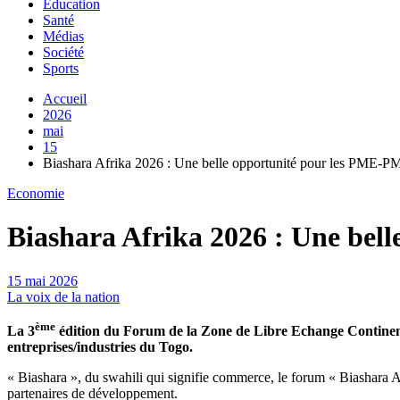
Education
Santé
Médias
Société
Sports
Accueil
2026
mai
15
Biashara Afrika 2026 : Une belle opportunité pour les PME-PM
Economie
Biashara Afrika 2026 : Une bel
15 mai 2026
La voix de la nation
ème
La 3
édition du Forum de la Zone de Libre Echange Continenta
entreprises/industries du Togo.
« Biashara », du swahili qui signifie commerce, le forum « Biashara Af
partenaires de développement.