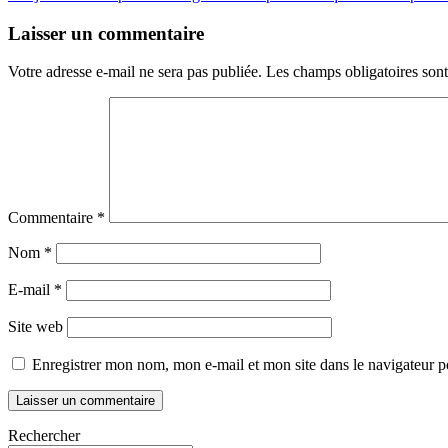
de
l’article
Laisser un commentaire
Votre adresse e-mail ne sera pas publiée.
Les champs obligatoires son
Commentaire
*
Nom
*
E-mail
*
Site web
Enregistrer mon nom, mon e-mail et mon site dans le navigateur
Rechercher