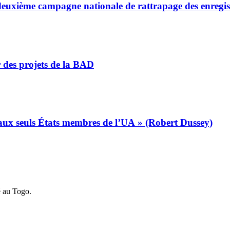
a deuxième campagne nationale de rattrapage des enregi
r des projets de la BAD
s aux seuls États membres de l’UA » (Robert Dussey)
é au Togo.