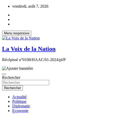
Aller
vendredi, août 7, 2026
au
contenu
Menu responsive
La Voix de la Nation
Récépissé n°0108/HAAC/01-2024/pl/P
Rechercher
Rechercher
Actualité
Politique
Diplomatie
Economie