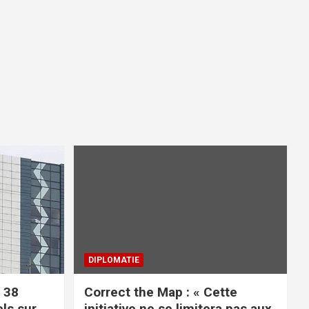
DIPLOMATIE
 38
Correct the Map : « Cette
els sur
initiative ne se limitera pas aux