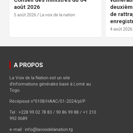
août 2026
deuxièm
de rattr
5 août 2026
La voix de la nation
enregist
4 août 2026
A PROPOS
La Voix de la Nation est un site
d’informations générales basé à Lomé au
Togo.
Récépissé n°0108/HAAC/01-2024/pl/P
Tel : +228 99 02 78 83 / 90 86 99 88 / +1 210
992 0689
e-mail : info@lavoixdelanation.tg