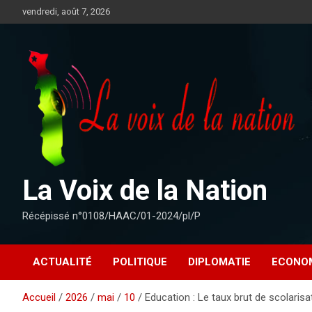
Aller
vendredi, août 7, 2026
au
contenu
La Voix de la Nation
Récépissé n°0108/HAAC/01-2024/pl/P
ACTUALITÉ
POLITIQUE
DIPLOMATIE
ECONO
Accueil
2026
mai
10
Education : Le taux brut de scolari