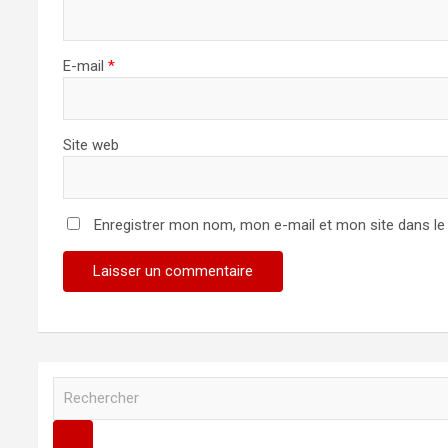
E-mail
*
Site web
Enregistrer mon nom, mon e-mail et mon site dans l
R
e
c