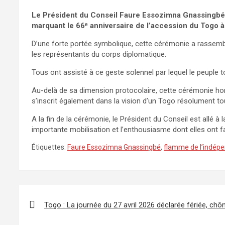
Le Président du Conseil Faure Essozimna Gnassingbé a 
marquant le 66ᵉ anniversaire de l’accession du Togo à 
D’une forte portée symbolique, cette cérémonie a rassemblé l
les représentants du corps diplomatique.
Tous ont assisté à ce geste solennel par lequel le peuple t
Au-delà de sa dimension protocolaire, cette cérémonie hono
s’inscrit également dans la vision d’un Togo résolument to
A la fin de la cérémonie, le Président du Conseil est allé 
importante mobilisation et l’enthousiasme dont elles ont f
Étiquettes:
Faure Essozimna Gnassingbé
,
flamme de l’indép
Navigation
de
Togo : La journée du 27 avril 2026 déclarée fériée, ch
l’article