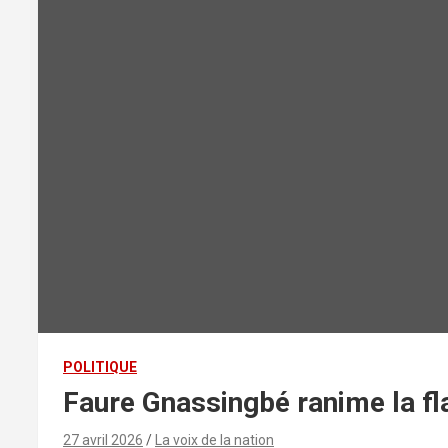
POLITIQUE
Faure Gnassingbé ranime la f
27 avril 2026
La voix de la nation