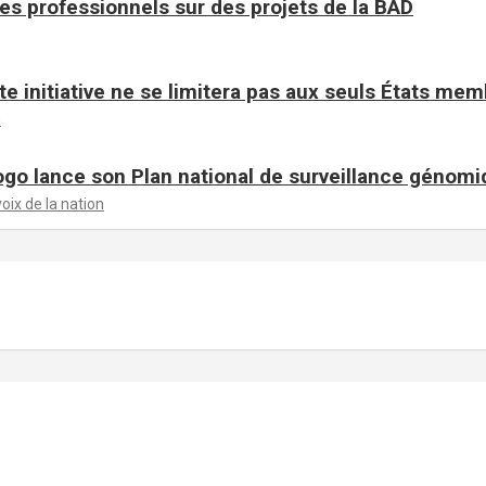
es professionnels sur des projets de la BAD
te initiative ne se limitera pas aux seuls États me
n
ogo lance son Plan national de surveillance génom
voix de la nation