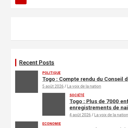
h
e
r
c
h
e
r
Recent Posts
POLITIQUE
Togo : Compte rendu du Conseil d
5 août 2026
La voix de la nation
SOCIÉTÉ
Togo : Plus de 7000 en
enregistrements de na
4 août 2026
La voix de la natio
ECONOMIE