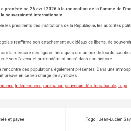
procédé ce 26 avril 2026 à la ranimation de la flamme de l’in
la souveraineté internationale.
es présidents des institutions de la République, les autorités politiqu
ogolais réaffirme son attachement aux idéaux de liberté, de souverain
re la mémoire des figures héroïques qui, au prix de lourds sacrifices
urné vers l’avenir et profondément ancré dans son histoire.
à la rencontre des populations également présentes. Dans une atmosphèr
ait preuve en ce lieu chargé de symboles.
endance
,
Indépendance
,
ranimation
,
souveraineté internationale
,
Togo
ômée et payée
Togo : Jean-Lucien Savi