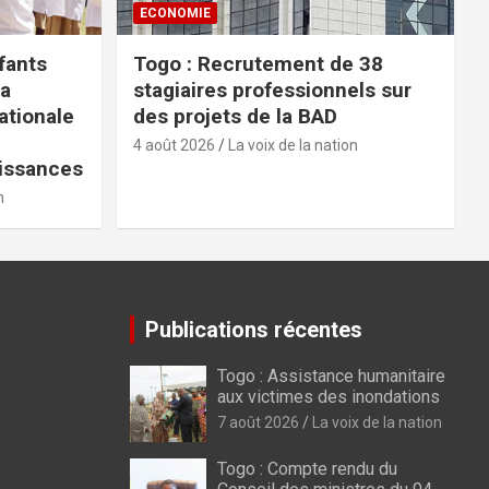
ECONOMIE
fants
Togo : Recrutement de 38
la
stagiaires professionnels sur
tionale
des projets de la BAD
4 août 2026
La voix de la nation
issances
n
Publications récentes
Togo : Assistance humanitaire
aux victimes des inondations
7 août 2026
La voix de la nation
Togo : Compte rendu du