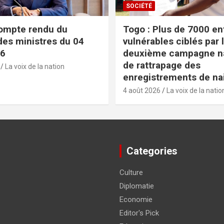
SOCIÉTÉ
ompte rendu du
Togo : Plus de 7000 en
des ministres du 04
vulnérables ciblés par 
26
deuxième campagne na
de rattrapage des
La voix de la nation
enregistrements de na
4 août 2026
La voix de la natio
Categories
Culture
Diplomatie
Economie
Editor's Pick