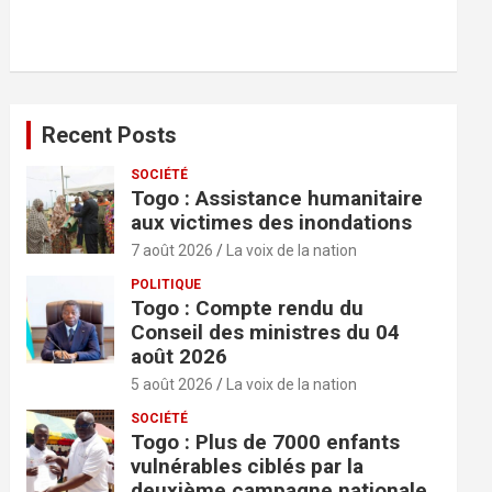
r
c
h
e
r
Recent Posts
SOCIÉTÉ
Togo : Assistance humanitaire
aux victimes des inondations
7 août 2026
La voix de la nation
POLITIQUE
Togo : Compte rendu du
Conseil des ministres du 04
août 2026
5 août 2026
La voix de la nation
SOCIÉTÉ
Togo : Plus de 7000 enfants
vulnérables ciblés par la
deuxième campagne nationale