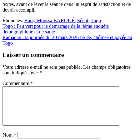
textes, avant de lever la séance dans un esprit de satisfaction et de
devoir accompli.
Étiquettes:
Barry Moussa BARQUÉ
,
Sénat
,
Togo
Navigation
Togo : Feu vert pour le démarrage de la 4ème enquête
démographique et de santé
de
Ramadan : la journée du 20 mars 2026 fériée, chômée et payée au
l’article
Togo
Laisser un commentaire
Votre adresse e-mail ne sera pas publiée.
Les champs obligatoires
sont indiqués avec
*
Commentaire
*
Nom
*