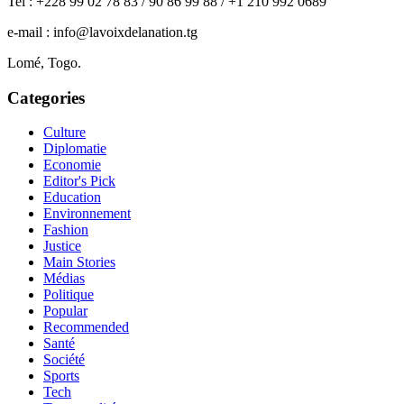
Tel : +228 99 02 78 83 / 90 86 99 88 / +1 210 992 0689
e-mail : info@lavoixdelanation.tg
Lomé, Togo.
Categories
Culture
Diplomatie
Economie
Editor's Pick
Education
Environnement
Fashion
Justice
Main Stories
Médias
Politique
Popular
Recommended
Santé
Société
Sports
Tech