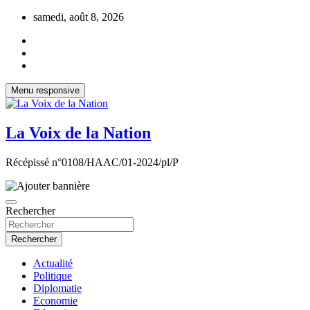
Aller
samedi, août 8, 2026
au
contenu
Menu responsive
La Voix de la Nation
Récépissé n°0108/HAAC/01-2024/pl/P
Rechercher
Rechercher
Actualité
Politique
Diplomatie
Economie