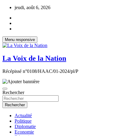
Aller
jeudi, août 6, 2026
au
contenu
Menu responsive
La Voix de la Nation
Récépissé n°0108/HAAC/01-2024/pl/P
Rechercher
Rechercher
Actualité
Politique
Diplomatie
Economie