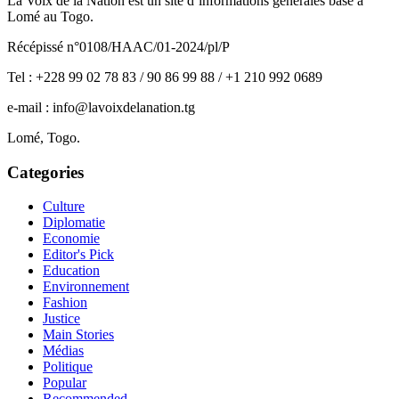
La Voix de la Nation est un site d’informations générales basé à
Lomé au Togo.
Récépissé n°0108/HAAC/01-2024/pl/P
Tel : +228 99 02 78 83 / 90 86 99 88 / +1 210 992 0689
e-mail : info@lavoixdelanation.tg
Lomé, Togo.
Categories
Culture
Diplomatie
Economie
Editor's Pick
Education
Environnement
Fashion
Justice
Main Stories
Médias
Politique
Popular
Recommended