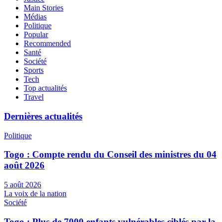
Main Stories
Médias
Politique
Popular
Recommended
Santé
Société
Sports
Tech
Top actualités
Travel
Dernières actualités
Politique
Togo : Compte rendu du Conseil des ministres du 04
août 2026
5 août 2026
La voix de la nation
Société
Togo : Plus de 7000 enfants vulnérables ciblés par la