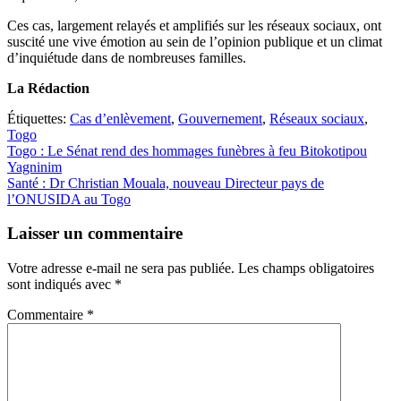
Ces cas, largement relayés et amplifiés sur les réseaux sociaux, ont
suscité une vive émotion au sein de l’opinion publique et un climat
d’inquiétude dans de nombreuses familles.
La Rédaction
Étiquettes:
Cas d’enlèvement
,
Gouvernement
,
Réseaux sociaux
,
Togo
Navigation
Togo : Le Sénat rend des hommages funèbres à feu Bitokotipou
Yagninim
de
Santé : Dr Christian Mouala, nouveau Directeur pays de
l’article
l’ONUSIDA au Togo
Laisser un commentaire
Votre adresse e-mail ne sera pas publiée.
Les champs obligatoires
sont indiqués avec
*
Commentaire
*