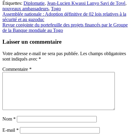
Étiquettes:
Diplomatie
,
Jean-Lucien Kwassi Lanyo Savi de Tové
,
nouveaux ambassadeurs
,
Togo
Navigation
Assemblée nationale : Adoption définitive de 02 lois relatives à la
sécurité et au gazoduc
de
Revue conjointe du portefeuille des projets financés par le Groupe
l’article
de la Banque mondiale au Togo
Laisser un commentaire
Votre adresse e-mail ne sera pas publiée.
Les champs obligatoires
sont indiqués avec
*
Commentaire
*
Nom
*
E-mail
*