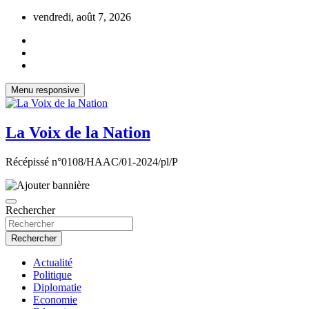
Aller
vendredi, août 7, 2026
au
contenu
Menu responsive
La Voix de la Nation
Récépissé n°0108/HAAC/01-2024/pl/P
Rechercher
Rechercher
Actualité
Politique
Diplomatie
Economie